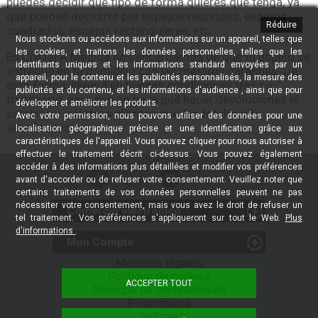
puedes decidir qué tipo de forma quieres que tenga, ya
que puedes decidirte por espejos redondos, espejos
Réduire
cuadrados, espejos rectangulares, etc.
Nous stockons ou accédons aux informations sur un appareil, telles que
les cookies, et traitons les données personnelles, telles que les
En Cristal A Medida nos encargamos de que tu espejo se
identifiants uniques et les informations standard envoyées par un
entregue en tu domicilio con las mejores garantías. De
appareil, pour le contenu et les publicités personnalisés, la mesure des
esta forma, llegará en buenas condiciones tras su
publicités et du contenu, et les informations d'audience , ainsi que pour
transporte, para que no haya que hacer devoluciones ni
développer et améliorer les produits.
cambios y nuestros clientes queden totalmente
Avec votre permission, nous pouvons utiliser des données pour une
satisfechos.
localisation géographique précise et une identification grâce aux
caractéristiques de l'appareil. Vous pouvez cliquer pour nous autoriser à
effectuer le traitement décrit ci-dessus. Vous pouvez également
accéder à des informations plus détaillées et modifier vos préférences
avant d'accorder ou de refuser votre consentement. Veuillez noter que
certains traitements de vos données personnelles peuvent ne pas
nécessiter votre consentement, mais vous avez le droit de refuser un
Comercio electrónico
tel traitement. Vos préférences s'appliqueront sur tout le Web.
Plus
RETOURS - DROIT DE RÉTRACTATION
d'informations
.
Mon Compte
Fournisseurs Professionnels
Mes achats
Mentions légales
Installateurs Professionnels
Politique de cookies
Mes données
Politique de Vente / Retours
ACCEPTER TOUT
Politique de confidentialité
Mes notifications/a>
Black Friday en Cristallerie
E-commerce
Mes favoris
Indizze