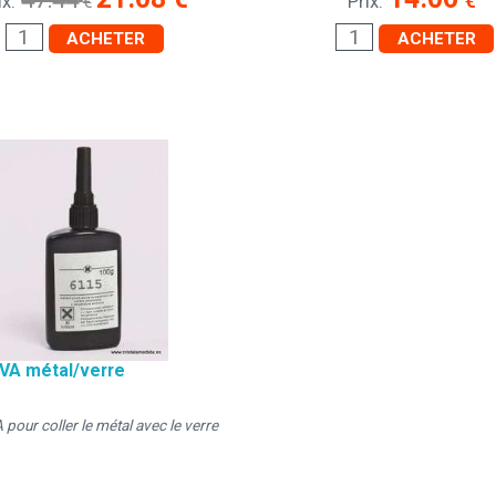
€
ix:
€
Prix:
ACHETER
ACHETER
UVA métal/verre
 pour coller le métal avec le verre