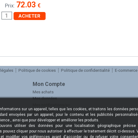
72.03
€
Prix:
ACHETER
légales
Politique de cookies
Politique de confidentialité
E-commerce
Mon Compte
Mes achats
Mes données
Mes notifications/a>
rmations sur un appareil, telles que les cookies, et traitons les données person
Mes favoris
dard envoyées par un appareil, pour le contenu et les publicités personnalisé
ience , ainsi que pour développer et améliorer les produits.
uvons utiliser des données pour une localisation géographique précise 
ous pouvez cliquer pour nous autoriser à effectuer le traitement décrit ci-dessu
s et modifier vos préférences avant d'accorder ou de refuser votre consentem