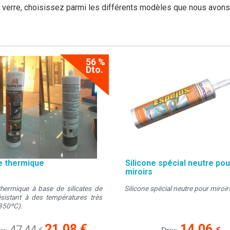
 verre, choisissez parmi les différents modèles que nous avons 
56 %
Dto.
ne thermique
Silicone spécial neutre pou
miroirs
thermique à base de silicates de
Silicone spécial neutre pour miroir
ésistant à des températures très
350ºC).
21.08
€
14.06
47.44