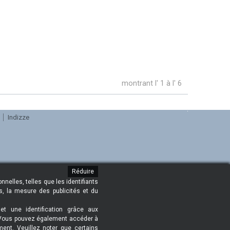
montrant l' 1 à l' 6
Indizze
Réduire
nelles, telles que les identifiants
s, la mesure des publicités et du
et une identification grâce aux
s. Vous pouvez également accéder à
ent. Veuillez noter que certains