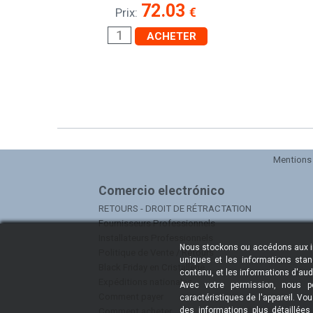
72.03
€
Prix:
ACHETER
Mentions 
Comercio electrónico
RETOURS - DROIT DE RÉTRACTATION
Fournisseurs Professionnels
Installateurs Professionnels
Nous stockons ou accédons aux info
Politique de Vente / Retours
uniques et les informations stan
Black Friday en Cristallerie
contenu, et les informations d'aud
Expéditions nationales
Avec votre permission, nous po
Comment payer
caractéristiques de l'appareil. V
des informations plus détaillée
Comment acheter