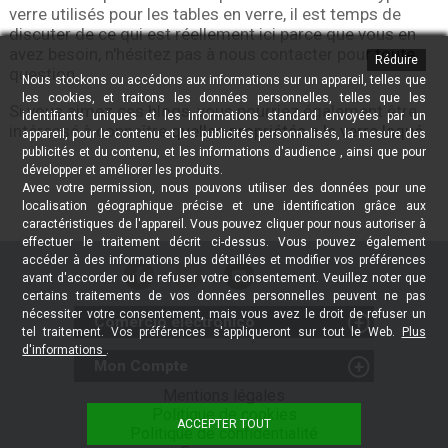
verre utilisés pour les tables en verre, il est temps de
discuter de ce qui est réellement ici parce que vous en
avez besoin, n'hésitez pas à nous contacter pour toute
Réduire
question.
Nous stockons ou accédons aux informations sur un appareil, telles que
les cookies, et traitons les données personnelles, telles que les
Si vous aimez ces blogs, vous pourriez également être
identifiants uniques et les informations standard envoyées par un
intéressé à connaître
quelles propriétés a le verre laqué
.
appareil, pour le contenu et les publicités personnalisés, la mesure des
publicités et du contenu, et les informations d'audience , ainsi que pour
développer et améliorer les produits.
Avec votre permission, nous pouvons utiliser des données pour une
localisation géographique précise et une identification grâce aux
caractéristiques de l'appareil. Vous pouvez cliquer pour nous autoriser à
effectuer le traitement décrit ci-dessus. Vous pouvez également
accéder à des informations plus détaillées et modifier vos préférences
avant d'accorder ou de refuser votre consentement. Veuillez noter que
certains traitements de vos données personnelles peuvent ne pas
nécessiter votre consentement, mais vous avez le droit de refuser un
Comercio electrónico
tel traitement. Vos préférences s'appliqueront sur tout le Web.
Plus
RETOURS - DROIT DE RÉTRACTATION
d'informations
.
Mon Compte
Fournisseurs Professionnels
Mes achats
Mentions légales
Installateurs Professionnels
Politique de cookies
Mes données
Politique de Vente / Retours
ACCEPTER TOUT
Politique de confidentialité
Mes notifications/a>